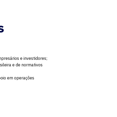
s
resários e investidores;
ileira e de normativos
apoio em operações